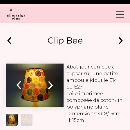
Clip Bee
Abat-jour conique à
clipser sur une petite
ampoule (douille E14
ou E27)
Toile imprimée
composée de coton/lin,
polyphane blanc
Dimensions: ∅: 8/15cm,
H: 15cm